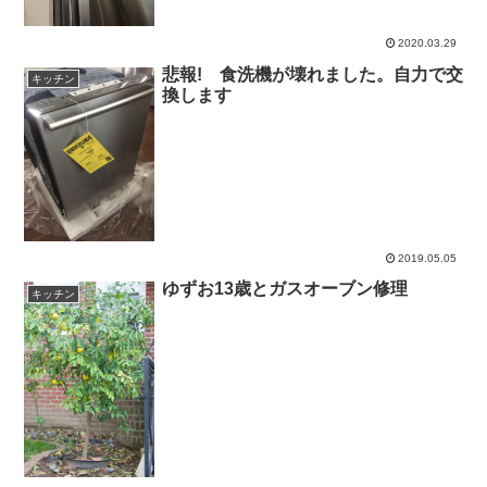
2020.03.29
悲報! 食洗機が壊れました。自力で交
キッチン
換します
2019.05.05
ゆずお13歳とガスオーブン修理
キッチン