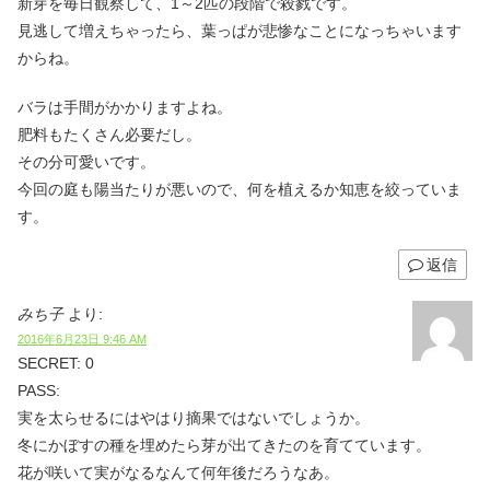
新芽を毎日観察して、1～2匹の段階で殺戮です。
見逃して増えちゃったら、葉っぱが悲惨なことになっちゃいます
からね。
バラは手間がかかりますよね。
肥料もたくさん必要だし。
その分可愛いです。
今回の庭も陽当たりが悪いので、何を植えるか知恵を絞っていま
す。
返信
みち子
より:
2016年6月23日 9:46 AM
SECRET: 0
PASS:
実を太らせるにはやはり摘果ではないでしょうか。
冬にかぼすの種を埋めたら芽が出てきたのを育てています。
花が咲いて実がなるなんて何年後だろうなあ。