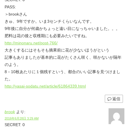
PASS:
＞brookさん
きゅ、9年ですか。いま3センチくらいなんです。
9年後に自分が何歳かちょっと遠い目になっちゃいました。。。
肥料は花の後と収穫期にも必要みたいですね。
http://minonaru.net/post-766/
大きくするにはそもそも摘果前に花が少ないほうがという
記事もありましたが基本的に花がたくさん咲く、咲かないが隔年
のよう。
8－10枚あたりに１個残すという、都合のいい記事を見つけまし
た。
http://yasai-sodatu.net/article/61864339.html
返信
brook
より:
2016年6月28日 3:29 AM
SECRET: 0